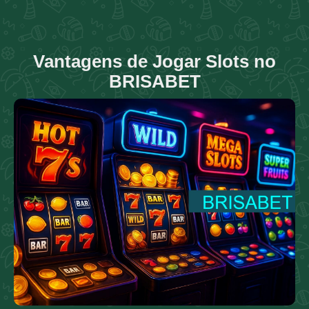
Vantagens de Jogar Slots no
BRISABET