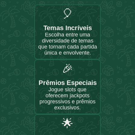
🎈
Temas Incríveis
Escolha entre uma
diversidade de temas
que tornam cada partida
única e envolvente.
🎉
Prêmios Especiais
Jogue slots que
oferecem jackpots
progressivos e prêmios
exclusivos.
🌟